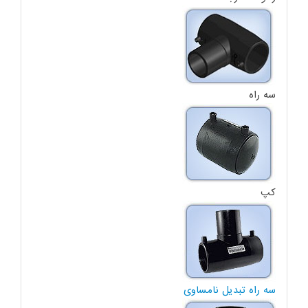
سه راه
کپ
سه راه تبدیل نامساوی