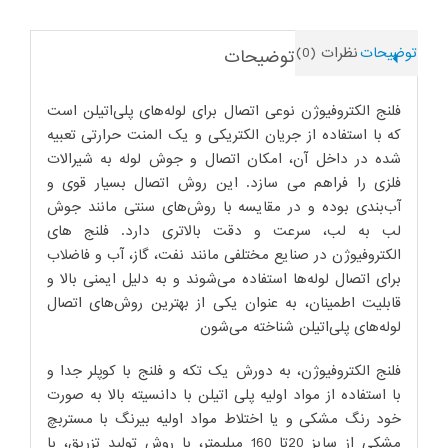
توضیحات
نظرات (0)
توضیحات
فلنج الکتروفیوژن نوعی اتصال برای لوله‌های پلی‌اتیلن است
که با استفاده از جریان الکتریکی و یک المنت حرارتی تعبیه
شده در داخل آن، امکان اتصال و جوش لوله به شیرالات
فلزی را فراهم می سازد. این روش اتصال بسیار قوی و
آب‌بندی بوده و در مقایسه با روش‌های سنتی مانند جوش
لب به لب، سرعت و دقت بالاتری دارد. فلنج های
الکتروفیوژن در صنایع مختلفی مانند نفت، گاز، آب و فاضلاب
برای اتصال لوله‌ها استفاده می‌شوند و به دلیل ایمنی بالا و
قابلیت اطمینان، به عنوان یکی از بهترین روش‌های اتصال
لوله‌های پلی‌اتیلن شناخته می‌شون
فلنج اﻟﮑﺘﺮوﻓﯿﻮژن، به دورش یک تکه و فلنج با کوپلر جدا و
ﺑﺎ اﺳﺘﻔﺎده از ﻣﻮاد اوﻟﯿﻪ ﭘﻠﯽ اﺗﯿﻠﻦ ﺑﺎ داﻧﺴﯿﺘﻪ ﺑﺎﻻ ﺑﻪ ﺻﻮرت
ﺧﻮد رﻧﮓ ﻣﺸﮑﯽ و ﯾﺎ اﺧﺘﻼط ﻣﻮاد اوﻟﯿﻪ ﺑﯿﺮﻧﮓ ﺑﺎ ﻣﺴﺘﺮﺑﭻ
ﻣﺸﮑﯽ از ﺳﺎﯾﺰ 20ﺗﺎ 160 ﻣﯿﻠﯿﻤﺘﺮ، ﺑﺎ روش ﺗﻮﻟﯿﺪ ﺗﺰرﯾﻖ، ﺑﺎ