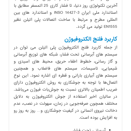
آﺧﺮﯾﻦ ﺗﮑﻨﻮﻟﻮژی روز دﻧﯿﺎ، ﺗﺎ ﻓﺸﺎر ﮐﺎری 25 اﺗﻤﺴﻔﺮ ﻣﻄﺎﺑﻖ ﺑﺎ
اﺳﺘﺎﻧﺪارد ﻣﻠﯽ اﯾﺮان INSO 14427-3 و اﺳﺘﺎﻧﺪارد ﻫﺎی ﺑﯿﻦ
اﻟﻤﻠﻠﯽ ﻣﻄﺮح و ﻣﺮﺗﺒﻂ ﺑﺎ ﺳﺎﺧﺖ اﺗﺼﺎﻻت ﭘﻠﯽ اﺗﯿﻠﻦ ﻧﻈﯿﺮ
EN1555 ﺗﻮﻟﯿﺪ ﻣﯽ ﮔﺮدد.
کاربرد فلنج الکتروفیوژن
از ﺟﻤﻠﻪ ﮐﺎرﺑﺮد فلنج اﻟﮑﺘﺮوﻓﯿﻮژن ﭘﻠﯽ اﺗﯿﻠﻦ ﻣﯽ ﺗﻮان در
ﺳﯿﺴﺘﻢ ﻫﺎی آﺑﺮﺳﺎﻧﯽ ﺗﺤﺖ ﻓﺸﺎر، ﺷﺒﮑﻪ ﻫﺎی ﺗﻮزﯾﻊ آﺑﺮﺳﺎﻧﯽ
و گاز رسانی، ﺧﻄﻮط اﻃﻔﺎء ﺣﺮﯾﻖ، ﻣﺤﯿﻂ ﻫﺎی اﺳﯿﺪی و
ﺷﯿﻤﯿﺎﯾﯽ، ﺗﺎﺳﯿﺴﺎت، ﺳﯿﺴﺘﻢ ﻫﺎی ﻓﺎﺿﻼب و ﻫﻤﭽﻨﯿﻦ
ﺳﯿﺴﺘﻢ ﻫﺎی آﺑﯿﺎری ﺑﺎراﻧﯽ و ﻗﻄﺮه ای اﺷﺎره ﻧﻤﻮد. اﯾﻦ ﻧﻮع
اﺗﺼﺎلﻫﺎ ﺑﺎ ﺗﻮﺟﻪ ﺑﻪ ﺟﻮﺷﮑﺎری ﺑﻪ روش اﻟﮑﺘﺮوﻓﯿﻮژن دارای
ﺿﺮﯾﺐ اﻃﻤﯿﻨﺎن ﺑﺎﻻﺗﺮی ﻧﺴﺒﺖ ﺑﻪ ﺟﻮشﺑﺎت ﻓﯿﻮژن ﻣﯽﺑﺎﺷﺪ.
در ﺳﺎﻟﯿﺎن اﺧﯿﺮ اﺳﺘﻔﺎده از ﺟﻮش اﻟﮑﺘﺮوﻓﯿﻮژن ﺑﻪ دﻻﯾﻞ
ﻣﺨﺘﻠﻒ ﻫﻤﭽﻮن ﺻﺮﻓﻪﺟﻮﯾﯽ در زﻣﺎن، ﺳﻬﻮﻟﺖ در ﻧﺼﺐ، ﻋﺪم
دﺧﺎﻟﺖ ﻧﯿﺮوی اﻧﺴﺎﻧﯽ در ﮐﯿﻔﯿﺖ ﺟﻮﺷﮑﺎری و… روز ﺑﻪ روز رو
ﺑﻪ اﻓﺰاﯾﺶ ﺑﻮده اﺳﺖ.
آﺑﺮﺳﺎﻧﯽ ﺗﺤﺖ ﻓﺸﺎر