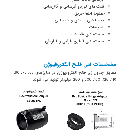
ﺷﺒﮑﻪ‌ﻫﺎی ﺗﻮزﯾﻊ آﺑﺮﺳﺎﻧﯽ و گازرسانی
ﺧﻄﻮط اﻃﻔﺎ ﺣﺮﯾﻖ
ﻣﺤﯿﻂ‌ﻫﺎی اﺳﯿﺪی و ﺷﯿﻤﯿﺎﯾﯽ
ﺗﺎﺳﯿﺴﺎت
ﺳﯿﺴﺘﻢ‌ﻫﺎی ﻓﺎﺿﻼب
ﺳﯿﺴﺘﻢ‌ﻫﺎی آﺑﯿﺎری ﺑﺎراﻧﯽ و ﻗﻄﺮه‌ای
مشخصات فنی فلنج الکتروفیوژن
مطابق جدول زیر فلنج الکتروفیوژن در سایزهای 63، 75، 90،
110، 125، 160، 200 و 250 میلیمتر تولید می شوند.