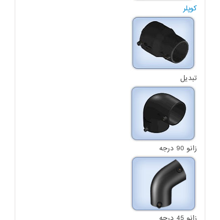
کوپلر
تبدیل
زانو 90 درجه
زانو 45 درجه