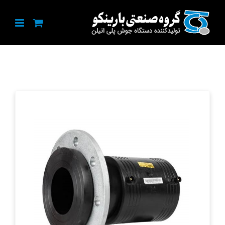
Ski
t
conten