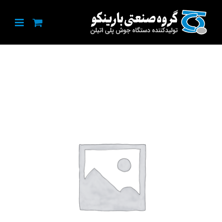
Ski
t
conten