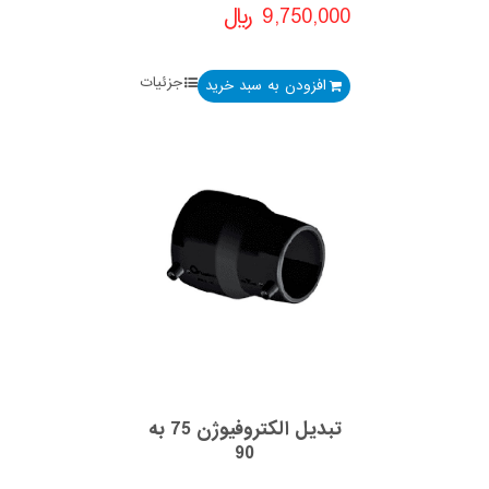
9,750,000
﷼
جزئیات
افزودن به سبد خرید
تبدیل الکتروفیوژن 75 به
90