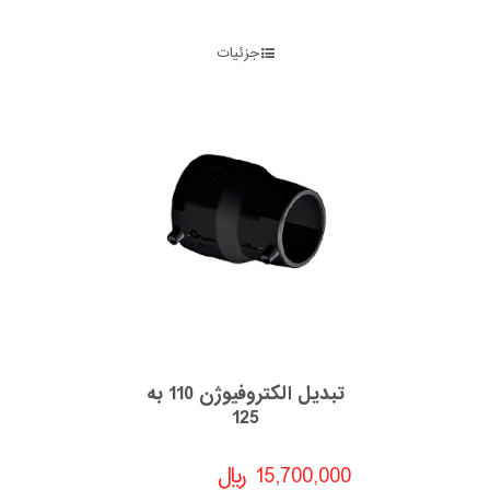
جزئیات
تبدیل الکتروفیوژن 110 به
125
15,700,000
﷼