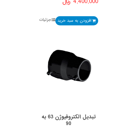
4,400,000
﷼
جزئیات
افزودن به سبد خرید
تبدیل الکتروفیوژن 63 به
90