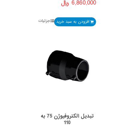
6,860,000
﷼
جزئیات
افزودن به سبد خرید
تبدیل الکتروفیوژن 75 به
110