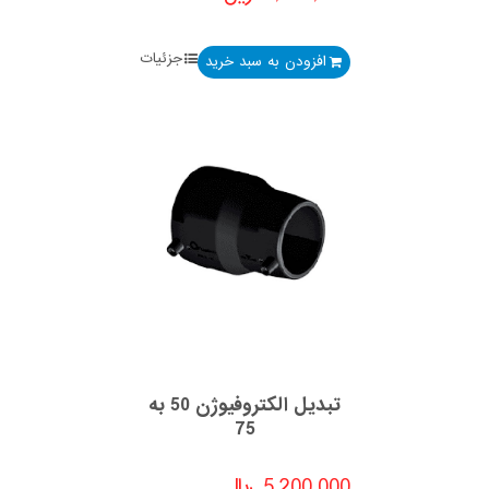
جزئیات
افزودن به سبد خرید
تبدیل الکتروفیوژن 50 به
75
5,200,000
﷼