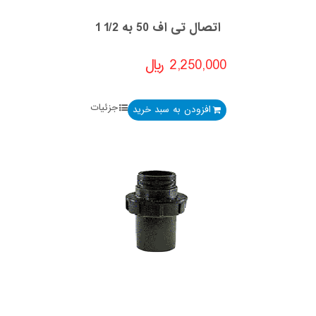
اتصال تی اف 50 به 1/2 1
2,250,000
﷼
جزئیات
افزودن به سبد خرید