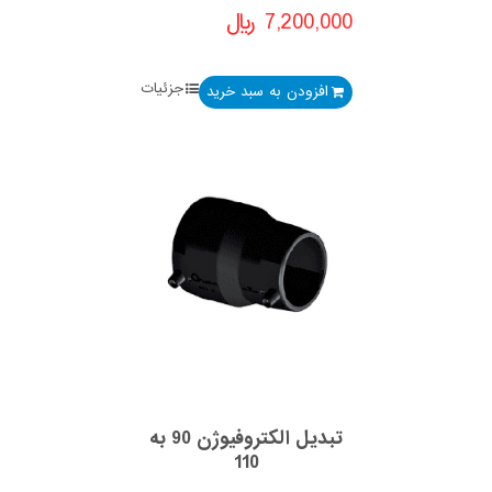
7,200,000
﷼
جزئیات
افزودن به سبد خرید
تبدیل الکتروفیوژن 90 به
110