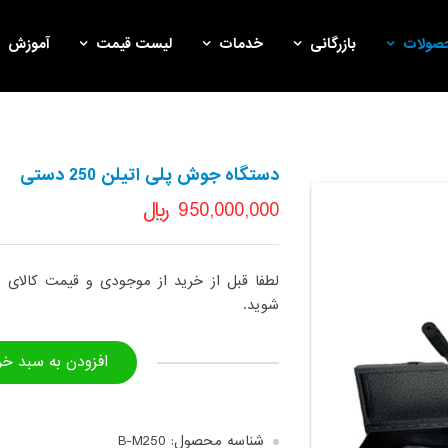
صولات
بازرگانی
خدمات
لیست قیمت
آموزش
دستگاه جوش پلی اتیلن 250 دستی
950,000,000
﷼
لطفا قبل از خرید از موجودی و قیمت کالای
شوید.
افزودن به سبد خر
شناسه محصول:
B-M250