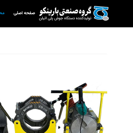
Ski
برای:
t
صفحه اصلی
مح
conten
دستگاه
جوش
پلی
اتیلن