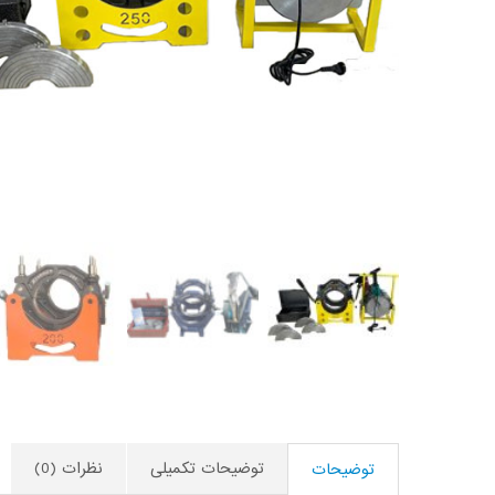
250
دستی
عدد
توضیحات تکمیلی
نظرات (0)
توضیحات