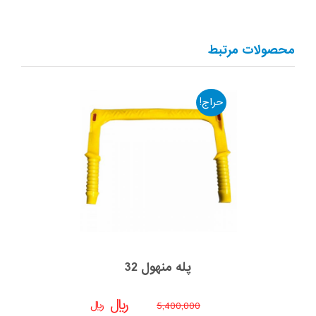
محصولات مرتبط
حراج!
پله منهول 32
﷼
﷼
5,400,000