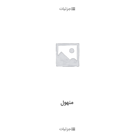
جزئیات
منهول
جزئیات