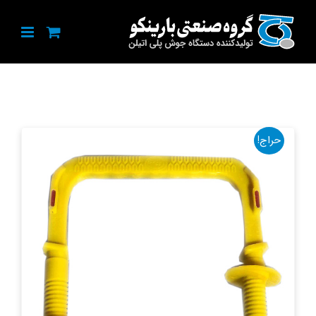
Ski
t
conten
حراج!