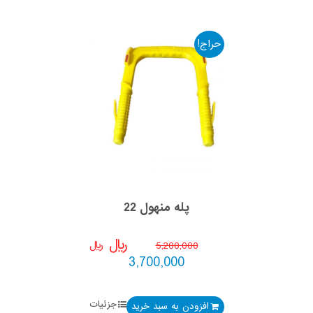
حراج!
پله منهول 22
﷼
﷼
5,200,000
3,700,000
جزئیات
افزودن به سبد خرید