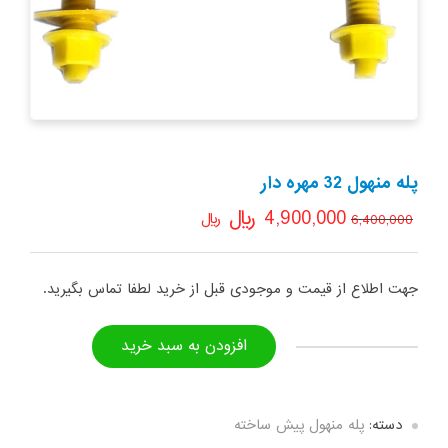
پله منهول 32 مهره دار
4,900,000
﷼
﷼
6,400,000
جهت اطلاع از قیمت و موجودی قبل از خرید لطفا تماس بگیرید.
افزودن به سبد خرید
پله
منهول
32
دسته:
پله منهول پیش ساخته
مهره