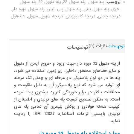
دار
برچسب:
پله منهول
,
پله منهول 22
,
پله منهول 32
,
پله منهول
عدد
اجری
,
پله منهول بتنی
,
پله منهول پلی اتیلن
,
پله منهول مهره دار
,
دریچه چدنی
,
دریچه کامپوزیتی
,
دریچه منهول
,
منهول
,
هندهول
توضیحات
نظرات (0)
توضیحات
از پله منهول 32 مهره دار جهت ورود و خروج ایمن از منهول
و سایر فضاهای محصور داخلی، زیر زمین استفاده می شود.
پله ها در دو نوع پلاستیکی دو مرحله ای و چدنی تک مرحله
ای تولید می شود که نوع پلاستیکی آن به دلیل مقاومت و
محافظت بالاتر در برابر خوردگی کاربرد بیشتری پیدا نموده
است. به منظور تضمین کیفیت پله های تولیدی و اطمینان از
کیفیت هسته فولادی و روکش پلیمری آن تمامی پله های
تولیدی بایستی الزامات استاندارد ISIRI 12027 را رعایت
نماید.
موارد استفاده پله منهول 32 مهره دار