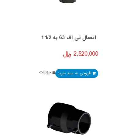
اتصال تی اف 63 به 1/2 1
2,520,000
﷼
جزئیات
افزودن به سبد خرید