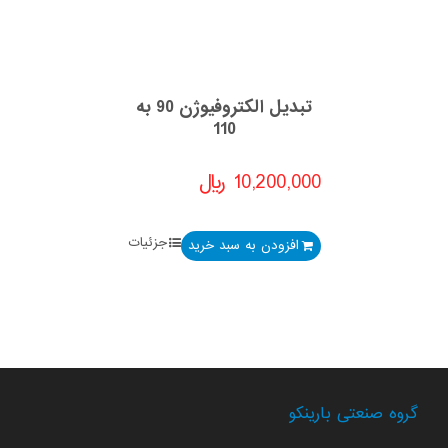
تبدیل الکتروفیوژن 90 به
110
10,200,000
﷼
جزئیات
افزودن به سبد خرید
گروه صنعتی بارینکو