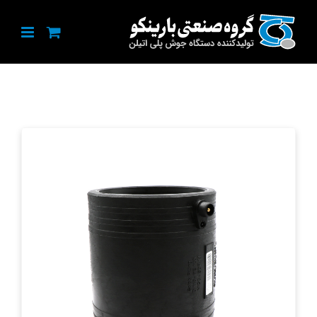
Ski
t
conten