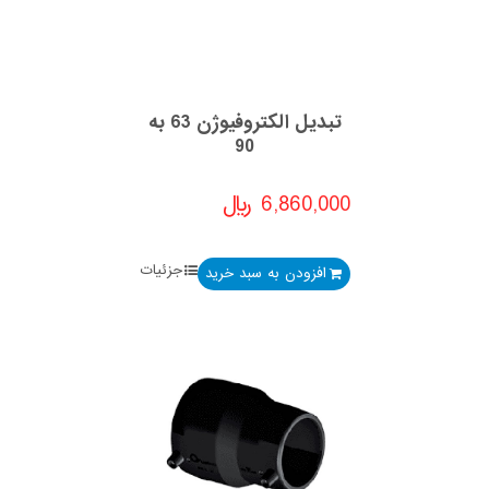
تبدیل الکتروفیوژن 63 به
90
6,860,000
﷼
جزئیات
افزودن به سبد خرید