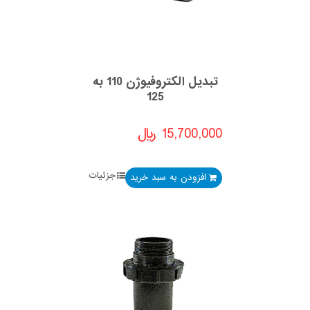
تبدیل الکتروفیوژن 110 به
125
15,700,000
﷼
جزئیات
افزودن به سبد خرید