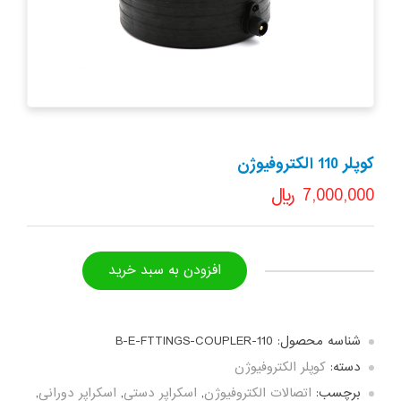
کوپلر 110 الکتروفیوژن
7,000,000
﷼
افزودن به سبد خرید
کوپلر
110
الکتروفیوژن
شناسه محصول:
B-E-FTTINGS-COUPLER-110
عدد
دسته:
کوپلر الکتروفیوژن
برچسب:
اتصالات الکتروفیوژن
,
اسکراپر دستی
,
اسکراپر دورانی
,