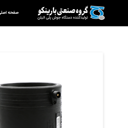
Ski
برای:
t
صفحه اصلی
conten
کوپلر
250
الکتروفیوژن
عدد