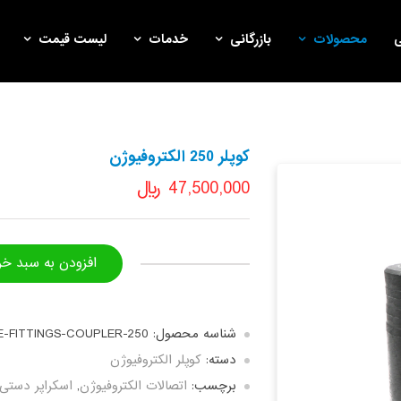
محصولات
بازرگانی
خدمات
لیست قیمت
کوپلر 250 الکتروفیوژن
47,500,000
﷼
افزودن به سبد خر
شناسه محصول:
E-FITTINGS-COUPLER-250
دسته:
کوپلر الکتروفیوژن
برچسب:
اتصالات الکتروفیوژن
,
اسکراپر دستی