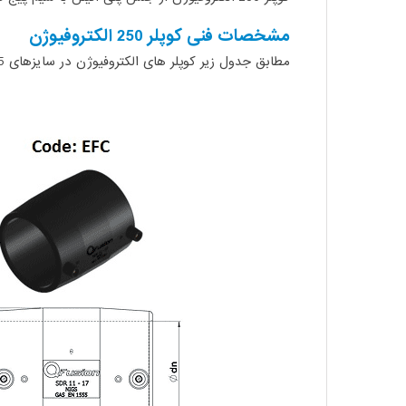
مشخصات فنی کوپلر 250 الکتروفیوژن
مطابق جدول زیر کوپلر های الکتروفیوژن در سایزهای 25، 50، 63، 75، 90، 110، 125 و 160 میلیمتر و با مشخصات ابعادی زیر تولید می شوند.