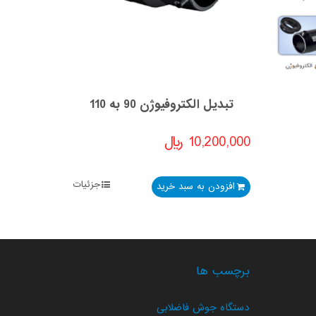
تبدیل الکتروفیوژن 90 به 110
10,200,000
﷼
جزئیات
افزودن به سبد خرید
برچسب ها
دستگاه جوش فاضلابی