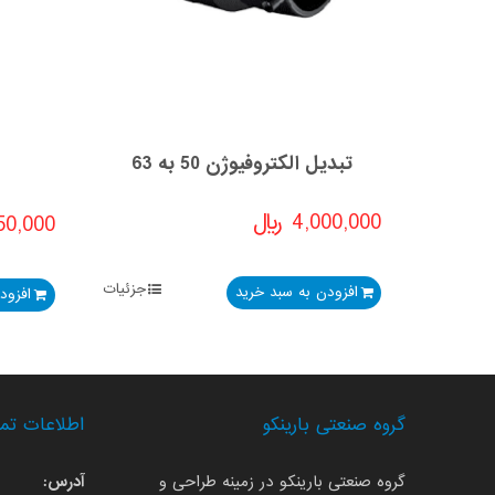
تبدیل الکتروفیوژن 50 به 63
4,000,000
﷼
50,000
جزئیات
افزودن به سبد خرید
افزود
گروه صنعتی بارینکو
اطلاعات تم
گروه صنعتی بارینکو در زمینه طراحی و
آدرس: