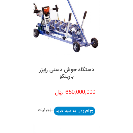
دستگاه جوش دستی رایزر
بارینکو
650,000,000
﷼
جزئیات
افزودن به سبد خرید