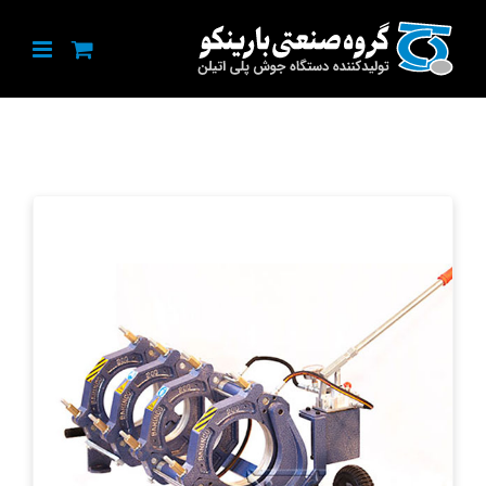
Ski
t
conten