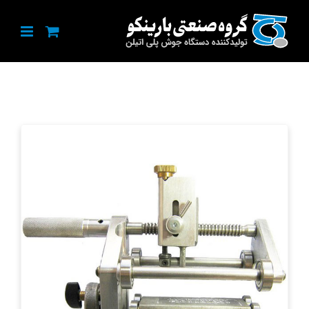
Ski
t
conten