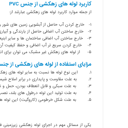
کاربرد لوله های زهکشی از جنس PVC
از جمله موارد کاربرد لوله های زهکشی عبارتند از:
۱- خارج کردن آب حاصل از آبشویی زمین های شور و تبدیل زمین ها به مزارع قابل کشت
۲- خارج ساختن آب اضافی حاصل از بارندگی و آبیاری در مزارع و در نتیجه حفظ کیفیت آن
۳- خارج ساختن آب اضافی ساختمان ها و سایر ابنیه به منظور جلوگیری از تخریب آنها
۴- خارج کردن سریع تر آب اضافی و حفظ کیفیت آن در زمین های ورزشی و پارکهای تفریحی و فضای سبز
۵- از لوله های زهکش غیر مشبک می توان برای انتقال آب درمکان های مختلف استفاده نمود.
مزایای استفاده از لوله های زهکشی از جنس C
۱. این نوع لوله ها نسبت به سایر لوله های زهکشی از جمله بتنی و سفالی بسیار سبک تراست.
۲. به علت مقاومت و پایداری در برابر املاح شیمیایی آب و خاک از طول عمر بالایی برخوردار هستند.
۳. به علت سبکی و قابل انعطاف بودن، حمل و نقل این لوله ها بسیار آسان است.
۴. به علت تولید این لوله درطول های بلند، نصب و کارگذاری لوله ها بسیار ساده و سریع است.
۵. به علت شکل خرطومی (کاروگیت) این لوله ها از مقاومت فشاری، ضربه ای و کششی بالایی برخوردار هستند.
یکی از مسائل مهم در اجرای لوله زهکشی زیرزمینی