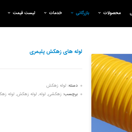
محصولات
بازرگانی
خدمات
لیست قیمت
لوله های زهکش پلیمری
دسته:
لوله زهکش
برچسب:
زهکشی
,
لوله
,
لوله زهکش
,
لوله زه