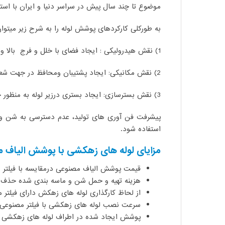
موضوع تا چند سال پیش در سراسر دنیا و ایران با است
به طورکلی کارکردهای پوشش لوله را به شرح زیر میتوان
1) نقش هیدرولیکی : ایجاد فضای با خلل و فرج بالا و در نتیجه ایجاد نفوذ پذیری مناسب و کاهش مقاومت در اطراف و درون منافذ لوله زهکش.
2) نقش مکانیکی: ایجاد پشتیبان ومحافظ در جهت شعاع لوله و جلوگیری از ایجاد خمش اضافی و صدمه دیدن لوله دراثرنیروی وارده ناشی از بارخاک.
3) نقش بسترسازی: ایجاد بستری درزیر لوله به منظور جلوگیری از جابجایی لوله در زمان کارگذاری و بعد از آن در اثربار خاک.
پیشرفت فن آوری های تولید، عدم دسترسی به شن و 
استفاده شود.
مزایای لوله های زهکشی با پوشش الیاف 
قیمت پوشش الیاف مصنوعی درمقایسه با فیلتر ه
هزینه تهیه و حمل شن و ماسه بندی شده حذف 
از لحاظ کارگذاری لوله های زهکش دارای فیلتر 
سرعت نصب لوله های زهکشی با فیلتر مصنوعی بس
پوشش ایجاد شده در اطراف لوله های زهکشی یک