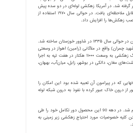
ان دوباره زندگی جدیدی یافت. اولین تنبوشه ساز سفالی در ۱۸۴۰ در انگلستان به کار گرفته شد. در آمریکا زهکشی لوله‌ای در دو سده پیش
آغاز شد. زهکشی در اوایل دهه ۱۹۶۰، با پیدایش لوله پلاستیکی با دیواره صاف و نازک، سپس با ابداع لوله‌های موجدار شتاب قابل ملاحظه‌ای یافت. در حوالی سال ۱۹۷۰ استفاده از
نصب زهکش‌ها را افزایش داد.
احداث اولین شبکه‌های نوین آبیاری و زهکشی در دهه ۱۳۱۰ در جنوب کشور صورت گرفت و اولین زهکش روباز با استفاده از ماشین در حوالی سال ۱۳۳۵ در شاوور خوزستان ساخته شد.
پور (شهید چمران) واقع در ملّاثانی (رامین) اهواز در وسعتی
حدود ۵۰۰ هکتار با نیروی کارگری به اجرا در آمد. در همین سال‌ها بود که اولین ماشین زهکشی وارد کشور شد. اولین طرح بزرگ زهکشی به وسعت ۱۱۰۰۰ هکتار در هفت تپه به اجرا
ی مغان، دالکی در بوشهر، زابل، میان‌آب، بهبهان،
ایی که در پیرامون آن تعبیه شده بود این امکان را
 از درون خاک عبور کرده با نفوذ به درون شبکه لوله
با پیشرفت فن آوری شرایط برای تولید و عرضه انواع جدید ابزارهای زهکشی از جمله لوله هایی از جنس پلاستیک نظیر PVC فراهم شد. در دهه 90 این محصول دور تکامل خود را طی
به دلیل داشتن کلیه خصوصیات مورد احتیاج زهکشی زیر زمینی به