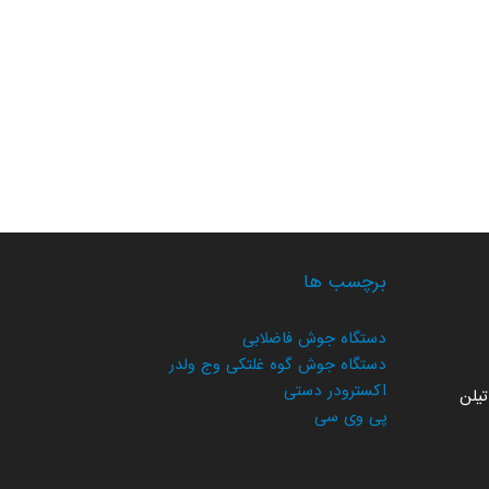
برچسب ها
دستگاه جوش فاضلابی
دستگاه جوش گوه غلتکی وج ولدر
اکسترودر دستی
یلن
پی وی سی