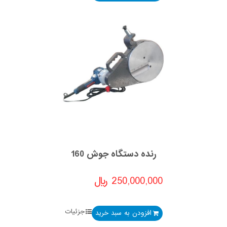
رنده دستگاه جوش 160
250,000,000
﷼
جزئیات
افزودن به سبد خرید