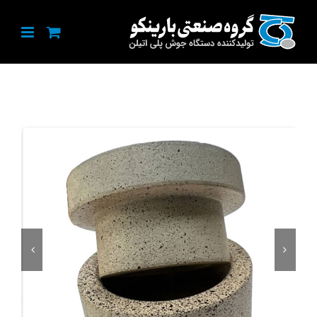
Ski
t
conten

