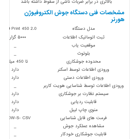
بالاتری در برابر ضربات ناشی از سقوط داشته باشد
مشخصات فنی دستگاه جوش الکتروفیوژن
هورنر
مدل دستگاه
Print 450 2.0
T 300
ثبت اتوماتیک اطلاعات
۵۰۰۰ گزارش
موقعیت یاب
_
بلوتوث
_
محدوده جوشکاری
تا 450 میلیمتر
ورودی اطلاعات توسط اسکنر
دارد
ورودی اطلاعات دستی
دارد
ورودی اطلاعات توسط شناسایی هویت کاربر
_
سیستم نظارت بر جوشکاری
دارد
قابلیت ردیابی
دارد
منوی چاپ لیبل
دارد
فرمت های قابل شناسایی
A/X-DW-S- CSV
مشاهده عملکرد جوش
_
قابلیت جوشکاری خودکار
_