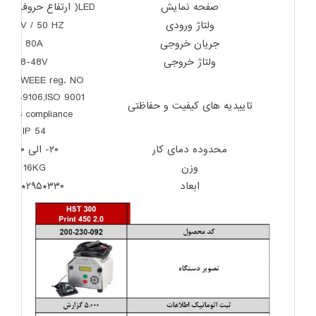
صفحه نمایش
LED( ارتفاع حروف 5 میلیمتر)
ولتاژ ورودی
230V / 50 HZ
جریان خروجی
80A
ولتاژ خروجی
8-48V
,DVS,WEEE reg. NO
74849106,ISO 9001
تاییدیه های کیفیت و حفاظتی
RoHS compliance,
IP 54
محدوده دمای کار
۲۰- الی ۶۰+
وزن
16KG
ابعاد
۳۳۰*۲۹۵*۲۳۶