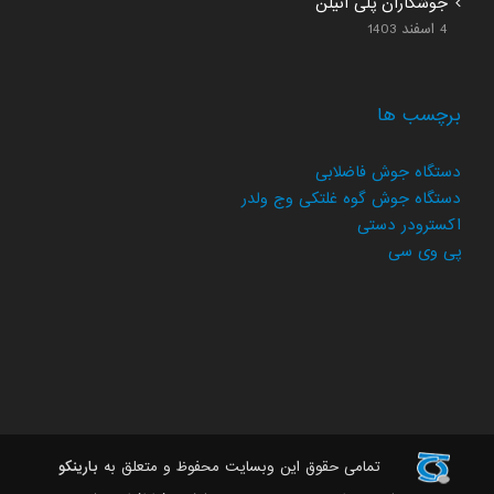
جوشکاران پلی اتیلن
4 اسفند 1403
برچسب ها
دستگاه جوش فاضلابی
دستگاه جوش گوه غلتکی وج ولدر
اکسترودر دستی
پی وی سی
تمامی حقوق این وبسایت محفوظ و متعلق به
بارینکو