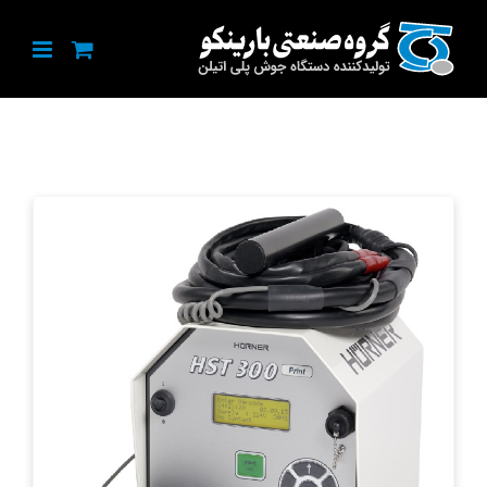
Ski
t
conten