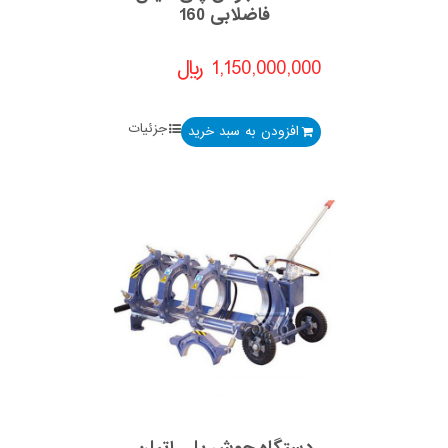
فاضلابی 160
1,150,000,000
﷼
جزئیات
افزودن به سبد خرید